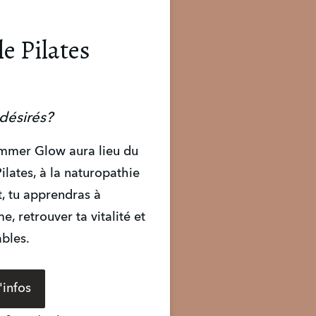
le Pilates
 désirés?
ummer Glow aura lieu du 
ilates, à la naturopathie 
 tu apprendras à 
, retrouver ta vitalité et 
ables.
'infos