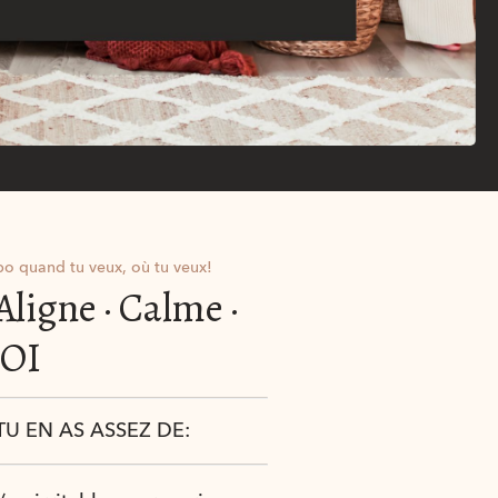
o quand tu veux, où tu veux!
Aligne · Calme ·
OI
U EN AS ASSEZ DE: