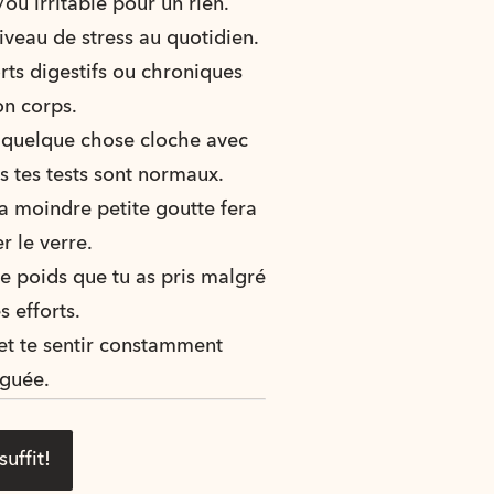
/ou irritable pour un rien.
veau de stress au quotidien.
rts digestifs ou chroniques 
on corps. 
 quelque chose cloche avec 
s tes tests sont normaux.
a moindre petite goutte fera 
r le verre.
le poids que tu as pris malgré 
s efforts.
t te sentir constamment 
iguée.
suffit!